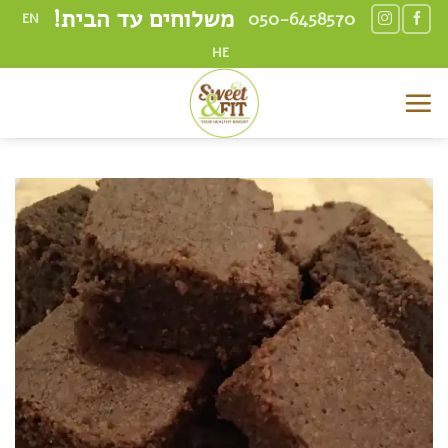
Ski
משלוחים עד הבית!
050-6458570
EN
t
HE
conten