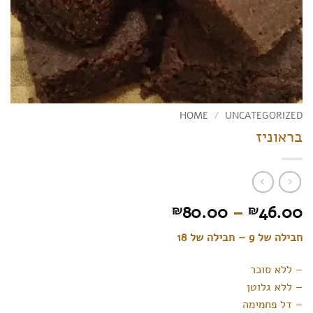
HOME
/
UNCATEGORIZED
בראוניז
Price
80.00
–
46.00
₪
₪
range:
חבילה של 9 – חבילה של 18
₪46.00
through
– ללא סוכר
₪80.00
– ללא גלוטן
– דל פחמימה