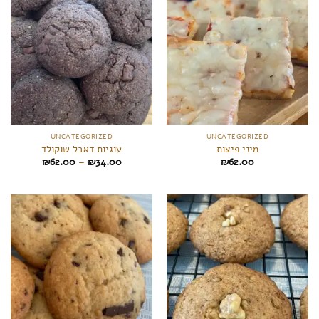
UNCATEGORIZED
UNCATEGORIZED
מיני פיצות
עוגיות דאבל שוקולד
Price
₪
62.00
–
₪
34.00
₪
62.00
range:
₪34.00
through
₪62.00