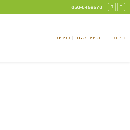
Ski
050-6458570
t
conten
דף הבית
הסיפור שלנו
תפריט