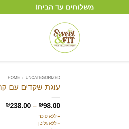
משלוחים עד הבית!
HOME
/
UNCATEGORIZED
עוגת שקדים עם קרם
ce
238.00
–
98.00
₪
₪
e:
– ללא סוכר
00
– ללא גלוטן
gh