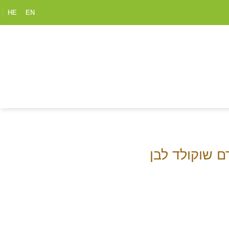
HE
EN
 שוקולד לבן
Pri
rang
₪98.
throu