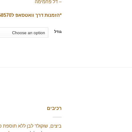
– דל פחמימה
00
*
הזמנות
דרך
וואטסאפ
ל
8570*
גודל
רכיבים
ביצים, שוקולד לבן ללא תוספת 