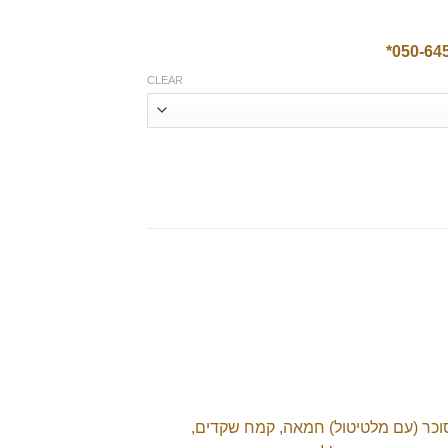
₪238.
050-645
CLEAR
סוכר (עם מלטיטול) חמאה, קמח שקדים,