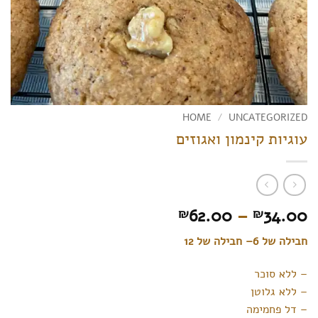
HOME
/
UNCATEGORIZED
עוגיות קינמון ואגוזים
Price
62.00
–
34.00
₪
₪
range:
חבילה של 6– חבילה של 12
₪34.00
through
– ללא סוכר
₪62.00
– ללא גלוטן
– דל פחמימה